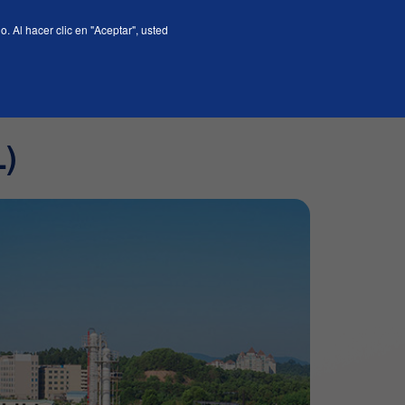
 Al hacer clic en "Aceptar", usted
En
L)