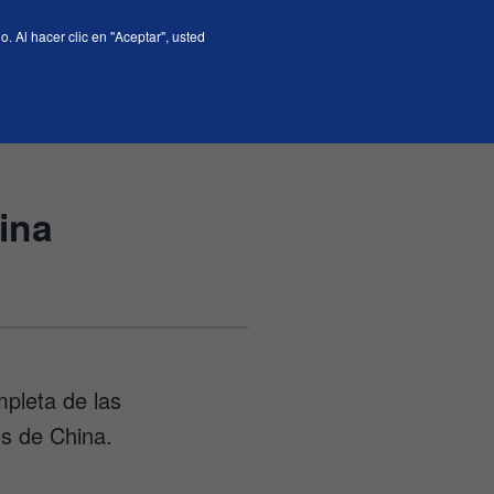
 Al hacer clic en "Aceptar", usted
En
ina
pleta de las
es de China.