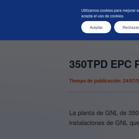
Sobre Nosotros
Tecnologí
Utilizamos cookies para mejorar s
acepta el uso de cookies.
Aceptar
Rechazar
Inicio
News & Events
Detalles
350TPD EPC P
Tiempo de publicación: 24/07/
La planta de GNL de 350
instalaciones de GNL que