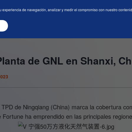
as
Servicios
Centro de Medios
Contáctenos
u experiencia de navegación, analizar y medir el compromiso con nuestro contenido.
lanta de GNL en Shanxi, Ch
2023
 TPD de Ningqiang (China) marca la cobertura com
 Fortune ha emprendido en las principales region